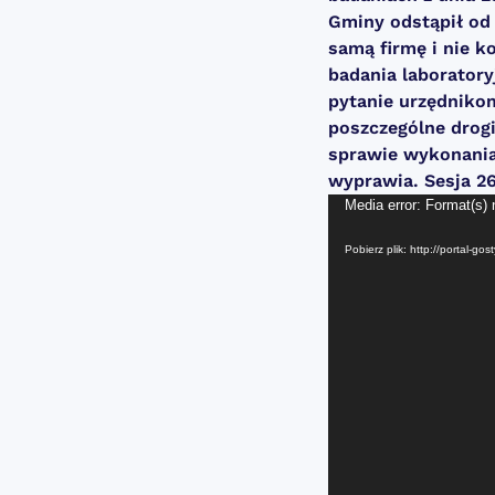
Gminy odstąpił od
samą firmę i nie ko
badania laboratory
pytanie urzędniko
poszczególne drog
sprawie wykonania
wyprawia. Sesja 26
Odtwarzacz
Media error: Format(s) 
video
Pobierz plik: http://portal