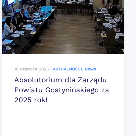
18 czerwca 2026
|
AKTUALNOŚCI
,
News
Absolutorium dla Zarządu
Powiatu Gostynińskiego za
2025 rok!