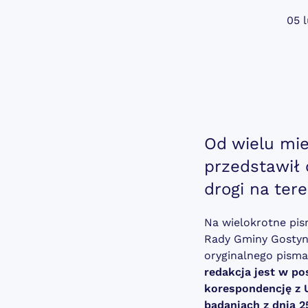
05 
Od wielu mie
przedstawił 
drogi na tere
Na wielokrotne pis
Rady Gminy Gostyni
oryginalnego pism
redakcja jest w pos
korespondencję z 
badaniach z dnia 2