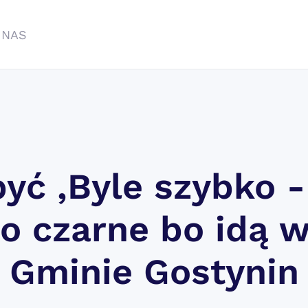
 NAS
yć ,Byle szybko -
ło czarne bo idą 
Gminie Gostynin