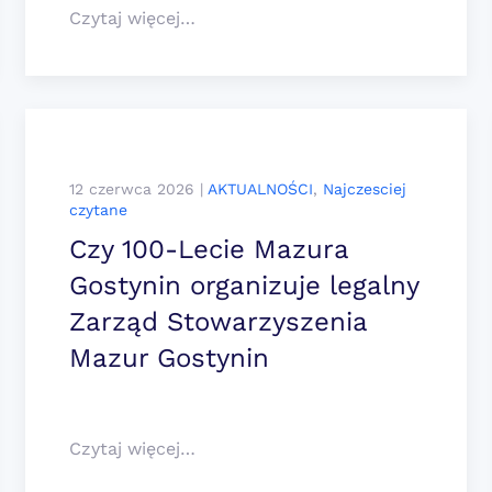
Czytaj więcej…
12 czerwca 2026
|
AKTUALNOŚCI
,
Najczesciej
czytane
Czy 100-Lecie Mazura
Gostynin organizuje legalny
Zarząd Stowarzyszenia
Mazur Gostynin
Czytaj więcej…