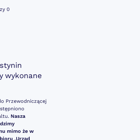
zy 0
stynin
ły wykonane
.
 do Przewodniczącej
ostępniono
altu.
Nasza
adzimy
emu mimo że w
bioru ,Urząd