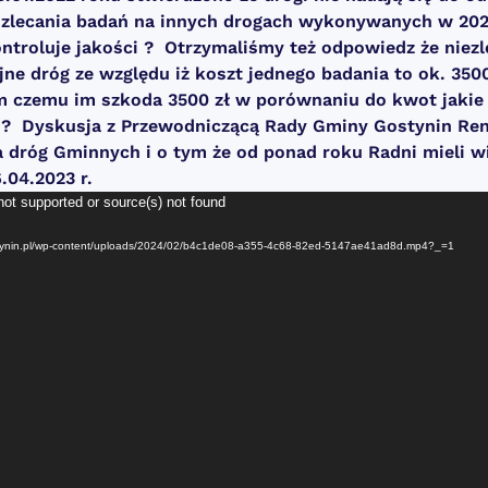
 zlecania badań na innych drogach wykonywanych w 202
ntroluje jakości ?
Otrzymaliśmy też odpowiedz że niezl
jne dróg ze względu iż koszt jednego badania to ok. 350
m czemu im szkoda 3500 zł w porównaniu do kwot jakie
i?
Dyskusja z Przewodniczącą Rady Gminy Gostynin Ren
 dróg Gminnych i o tym że od ponad roku Radni mieli wi
.04.2023 r.
not supported or source(s) not found
-gostynin.pl/wp-content/uploads/2024/02/b4c1de08-a355-4c68-82ed-5147ae41ad8d.mp4?_=1