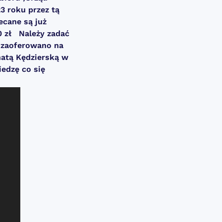
3 roku przez tą
ecane są już
0 zł
Należy zadać
 zaoferowano na
atą Kędzierską w
edzę co się