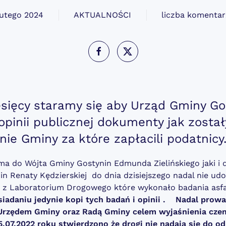
lutego 2024
AKTUALNOŚCI
liczba komentar
sięcy staramy się aby Urząd Gminy Go
opinii publicznej dokumenty jak zosta
nie Gminy za które zapłacili podatnicy
ma do Wójta Gminy Gostynin Edmunda Zielińskiego jaki i
n Renaty Kędzierskiej do dnia dzisiejszego nadal nie ud
a z Laboratorium Drogowego które wykonało badania asf
iadaniu jedynie kopi tych badań i opinii .
Nadal prow
Urzędem Gminy oraz Radą Gminy celem wyjaśnienia cz
5.07.2022 roku stwierdzono że drogi nie nadają się do od