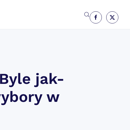
Byle jak-
wybory w