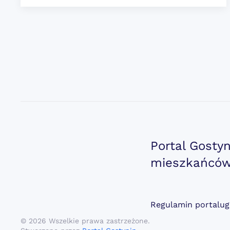
Portal Gosty
mieszkańców.
Regulamin portalug
©
2026
Wszelkie prawa zastrzeżone.