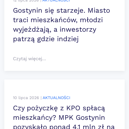
12 lipca 2026
|
AKTUALNOŚCI
Gostynin się starzeje. Miasto
traci mieszkańców, młodzi
wyjeżdżają, a inwestorzy
patrzą gdzie indziej
Czytaj więcej…
10 lipca 2026
|
AKTUALNOŚCI
Czy pożyczkę z KPO spłacą
mieszkańcy? MPK Gostynin
pozyskało ponad 4,1 mln zł na