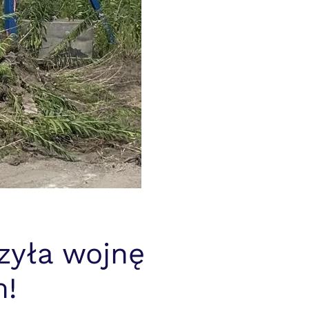
zyła wojnę
!