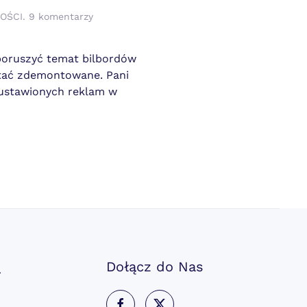
do
OŚCI
.
9 komentarzy
Pani
Burmistrz
Gostynina
 poruszyć temat bilbordów
wytyczyła
stać zdemontowane. Pani
wojnę
 ustawionych reklam w
bilbordom
reklamowym!
a
Dołącz do Nas