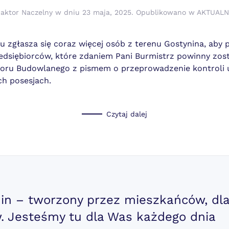
aktor Naczelny
w dniu
23 maja, 2025
. Opublikowano w
AKTUALN
u zgłasza się coraz więcej osób z terenu Gostynina, aby
edsiębiorców, które zdaniem Pani Burmistrz powinny zo
zoru Budowlanego z pismem o przeprowadzenie kontroli
ch posesjach.
Czytaj dalej
nin – tworzony przez mieszkańców, dl
 Jesteśmy tu dla Was każdego dnia