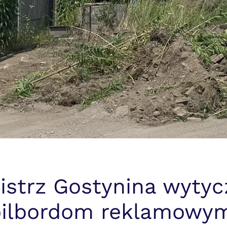
istrz Gostynina wytyc
bilbordom reklamowym